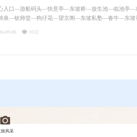
心入口—游船码头—快意亭—东坡桥—放生池—临池亭—
帅泉—钦帅堂—狗仔花—望京阁—东坡私塾—春牛—东坡香
06-09.06
1032
文旅风采