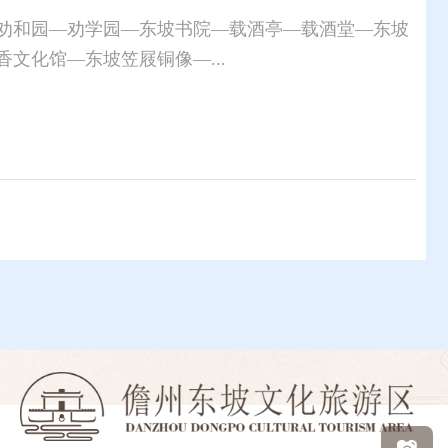
劝和园—劝学园—东坡书院—载酒亭—载酒堂—东坡
文化馆—东坡笠屐铜像—...