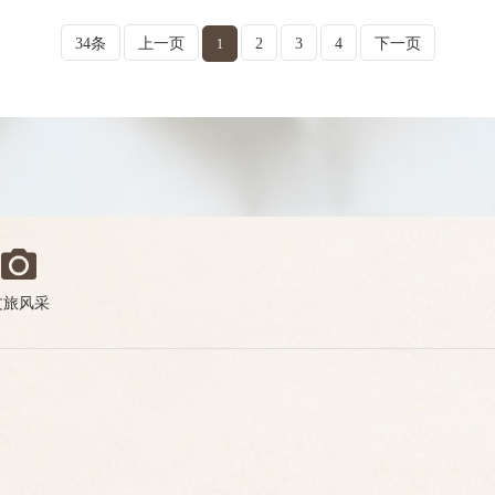
34条
上一页
2
3
4
下一页
1
文旅风采