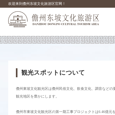
欢迎来到儋州东坡文化旅游区官网！
観光スポットについて
儋州東坡文化観光区は儋州民俗文化、飲食文化、調音などの
観光地区を豊かにします。
儋州市東坡文化観光区の第一期工事プロジェクトは6.46億元