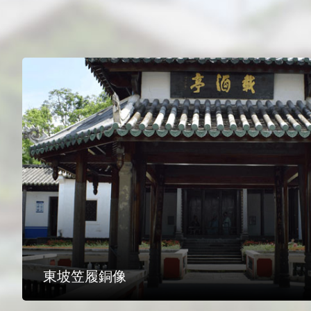
東坡笠履銅像