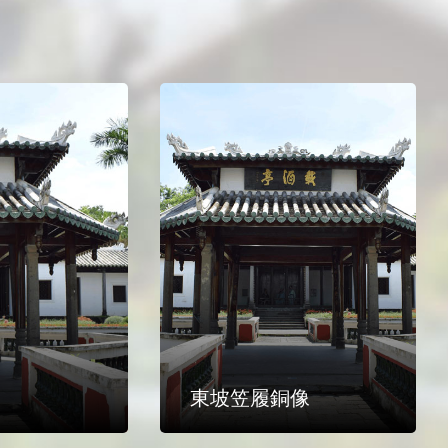
東坡笠履銅像