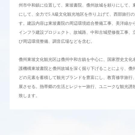
州市中和鎮に位置して、東坡書院、儋州故城を頼りにして、
にして、全力で5 A級文化観光地区を作り上げて、西部旅行
す。建設内容は東坡書院の周辺環境総合整備工事、美洋線か
インフラ建設プロジェクト、故城路、中和古城壁修復工事、
び周辺環境整備、調音広場などを含む。
儋州東坡文化観光区は儋州中和古鎮を中心に、国家歴史文化
護機構東坡書院と儋州故城を深く掘り下げることにより、儋
どの元素を蓄積して観光ブランドを豊富にし、教育修学旅行
展させる。熱帯郷の生活とレジャー旅行、ユニークな観光誘
致します。