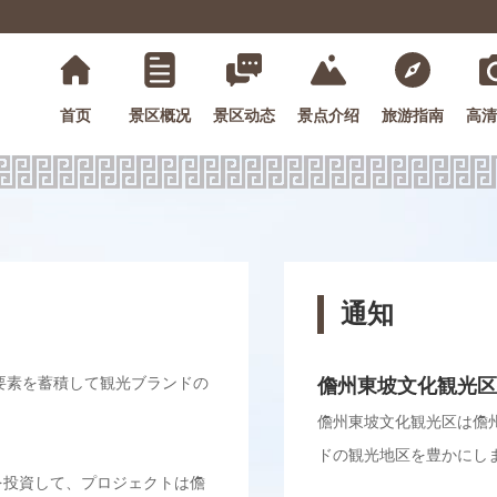
首页
景区概况
景区动态
景点介绍
旅游指南
高清
通知
要素を蓄積して観光ブランドの
儋州東坡文化観光区
儋州東坡文化観光区は儋
ドの観光地区を豊かにし
を投資して、プロジェクトは儋