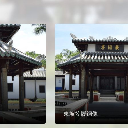
東坡笠履銅像