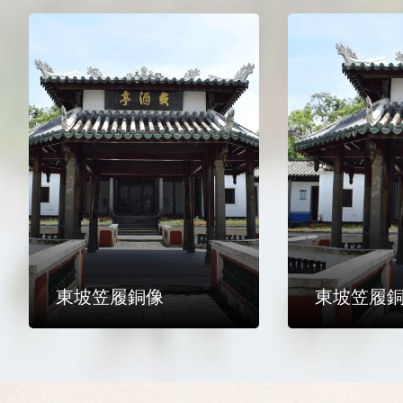
東坡笠履銅像
東坡笠履