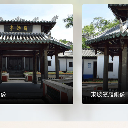
銅像
東坡笠履銅像