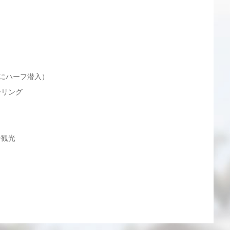
海にハーフ潜入）
ーリング
ー観光