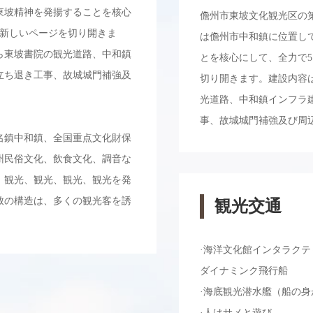
東坡精神を発揚することを核心
儋州市東坡文化観光区の第
の新しいページを切り開きま
は儋州市中和鎮に位置し
ら東坡書院の観光道路、中和鎮
とを核心にして、全力で5
立ち退き工事、故城城門補強及
切り開きます。建設内容
光道路、中和鎮インフラ
事、故城城門補強及び周
名鎮中和鎮、全国重点文化財保
州民俗文化、飲食文化、調音な
、観光、観光、観光、観光を発
致の構造は、多くの観光客を誘
観光交通
·海洋文化館インタラクテ
ダイナミンク飛行船
·海底観光潜水艦（船の
·人はサメと遊び