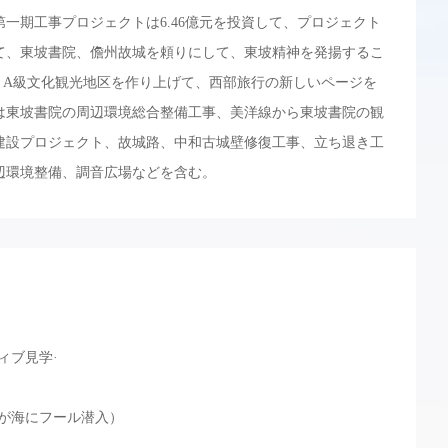
一期工事プロジェクトは6.46億元を投資して、プロジェクト
て、東坡書院、儋州故城を頼りにして、東坡精神を発揚するこ
 A級文化観光地区を作り上げて、西部旅行の新しいページを
は東坡書院の周辺環境総合整備工事、美洋線から東坡書院の観
建設プロジェクト、故城路、中和古城壁修復工事、立ち退き工
辺環境整備、調音広場などを含む。
ィブ見学·
身が海にフール潜入）